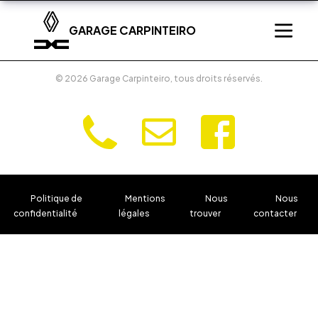
Garage Carpinteiro
GARAGE CARPINTEIRO
Pensez à covoiturer. #SeDéplacerMoinsPolluer
© 2026 Garage Carpinteiro, tous droits réservés.
Politique de
Mentions
Nous
Nous
confidentialité
légales
trouver
contacter